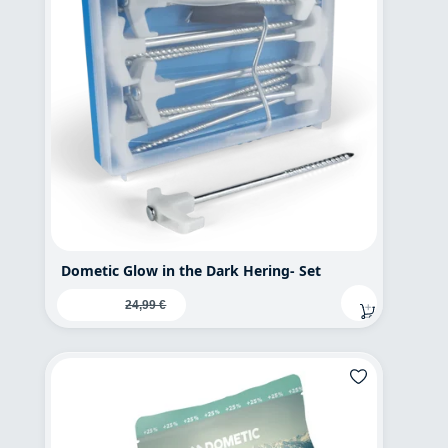
Dometic Glow in the Dark Hering- Set
Verkaufspreis:
19,95 €
Regulärer Preis:
24,99 €