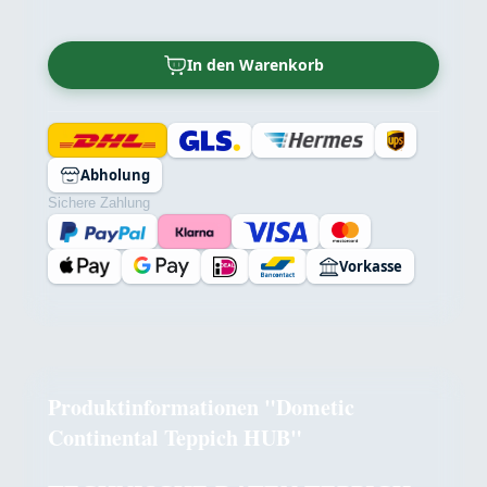
In den Warenkorb
Abholung
Sichere Zahlung
Vorkasse
Produktinformationen "Dometic
Continental Teppich HUB"