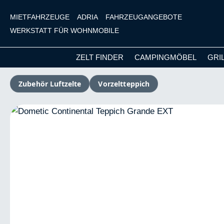
MIETFAHRZEUGE
ADRIA
FAHRZEUGANGEBOTE
WERKSTATT FÜR WOHNMOBILE
ZELT FINDER
CAMPINGMÖBEL
GRI
m Hauptinhalt springen
Zur Suche springen
Zur Hauptnavigation springen
Zubehör Luftzelte
Vorzeltteppich
Bildergalerie überspringen