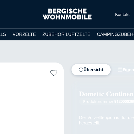
Kontakt
LLS
VORZELTE
ZUBEHÖR LUFTZELTE
CAMPINGZUBEH
Übersicht
Eigen
Dometic Continen
Produktnummer:
912000029
Der Vorzeltteppich ist für 
hergestellt.