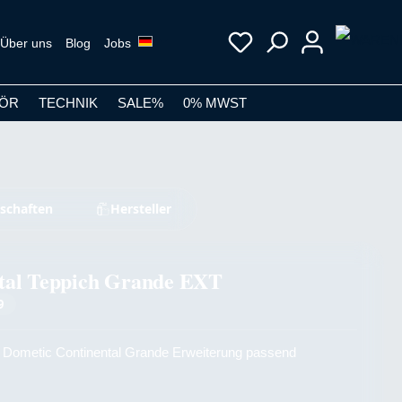
Über uns
Blog
Jobs
ÖR
TECHNIK
SALE%
0% MWST
schaften
Hersteller
tal Teppich Grande EXT
9
die Dometic Continental Grande Erweiterung passend