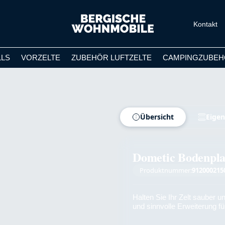
Kontakt
LLS
VORZELTE
ZUBEHÖR LUFTZELTE
CAMPINGZUBEH
Übersicht
Eigen
Dometic Bodenpla
Produktnummer:
912000215
Halten Sie Ihr Zelt sauber u
und sinnvolle Erweiterung für