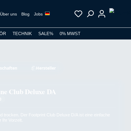
Über uns
Blog
Jobs
ÖR
TECHNIK
SALE%
0% MWST
schaften
Hersteller
ne Club Deluxe DA
0
nd trocken. Der Footprint Club Deluxe D/A ist eine einfache
 Ihr Vorzelt.