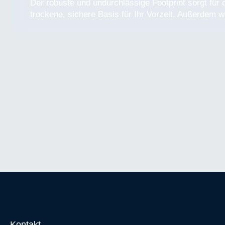
Der robuste und undurchlässige Footprint sorgt für 
trockene, sichere Basis für Ihr Vorzelt. Außerdem w
Kontakt