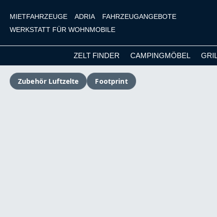
MIETFAHRZEUGE
ADRIA
FAHRZEUGANGEBOTE
WERKSTATT FÜR WOHNMOBILE
ZELT FINDER
CAMPINGMÖBEL
GRI
m Hauptinhalt springen
Zur Suche springen
Zur Hauptnavigation springen
Zubehör Luftzelte
Footprint
Bildergalerie überspringen