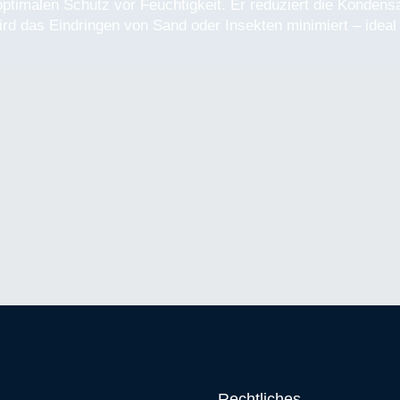
optimalen Schutz vor Feuchtigkeit. Er reduziert die Kondens
ird das Eindringen von Sand oder Insekten minimiert – ideal 
Rechtliches