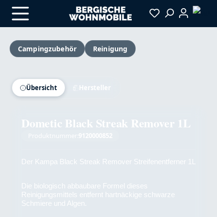
Zum Hauptinhalt springen
Campingzubehör
Reinigung
Bildergalerie überspringen
Übersicht
Hersteller
Dometic Black Streak Remover 1L
Produktnummer:
9120000852
Der Kampa Black Streak Remover Streifenentferner 1L
Die biologisch abbaubare Formel dieses
Reinigungsmittels entfernt hartnäckige schwarze
Schmiere und Algen.