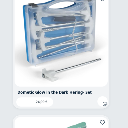
Dometic Glow in the Dark Hering- Set
Verkaufspreis:
19,95 €
Regulärer Preis:
24,99 €