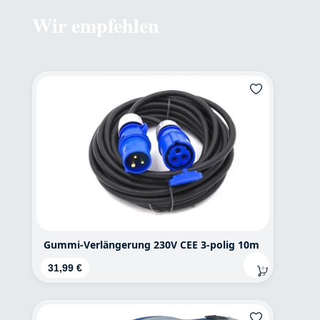
Wir empfehlen
Produktgalerie überspringen
Gummi-Verlängerung 230V CEE 3-polig 10m
Regulärer Preis:
31,99 €