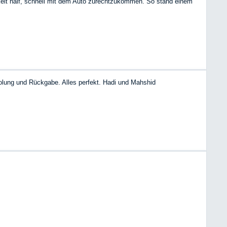
keit half, schnell mit dem Auto zurechtzukommen. So stand einem
holung und Rückgabe. Alles perfekt. Hadi und Mahshid