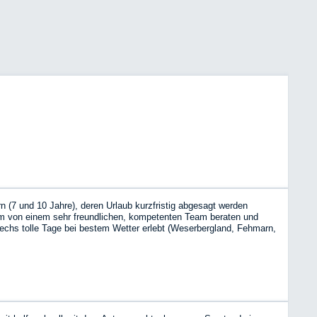
n (7 und 10 Jahre), deren Urlaub kurzfristig abgesagt werden
um von einem sehr freundlichen, kompetenten Team beraten und
sechs tolle Tage bei bestem Wetter erlebt (Weserbergland, Fehmarn,
bnis mit einem WoMo war: das werde ich sicher wiederholen! Danke