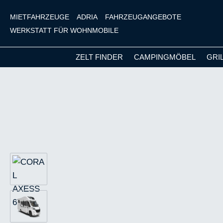
MIETFAHRZEUGE
ADRIA
FAHRZEUGANGEBOTE
WERKSTATT FÜR WOHNMOBILE
ZELT FINDER
CAMPINGMÖBEL
GRI
m Hauptinhalt springen
Zur Suche springen
Zur Hauptnavigation springen
Bildergalerie überspringen