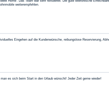
weet Home'. Das Team war sehr hilfsbereit. Die gute telefonische Erreichbar
ohnmobile weiterempfehlen.
ndividuelles Eingehen auf die Kundenwünsche, reibungslose Reservierung, Ab
man es sich beim Start in den Urlaub wünscht! Jeder Zeit gerne wieder!