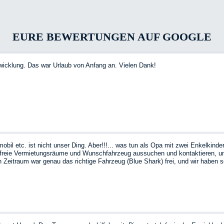
EURE BEWERTUNGEN AUF GOOGLE
wicklung. Das war Urlaub von Anfang an. Vielen Dank!
l etc. ist nicht unser Ding. Aber!!!... was tun als Opa mit zwei Enkelkinder
e freie Vermietungsräume und Wunschfahrzeug aussuchen und kontaktieren, 
Zeitraum war genau das richtige Fahrzeug (Blue Shark) frei, und wir haben 
as Fahrzeug war top, alles drin, alles dran, und obwohl es mein erstes Erle
 Strich war es nicht teurer als das ursprünglich geplante Hotel….