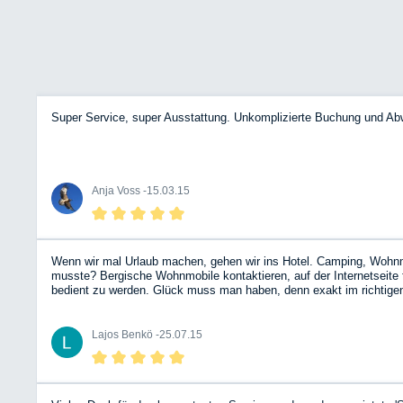
Super Service, super Ausstattung. Unkomplizierte Buchung und Ab
Anja Voss -
15.03.15
Wenn wir mal Urlaub machen, gehen wir ins Hotel. Camping, Wohnmobi
musste? Bergische Wohnmobile kontaktieren, auf der Internetseit
bedient zu werden. Glück muss man haben, denn exakt im richtigen 
Döbelner Land). Trotz der 1.800 km Fahrtstrecke sehr entspannt. D
an das BWM-Team! Übrigens, allen Befürchtungen zum Trotz: unterm
Lajos Benkö -
25.07.15