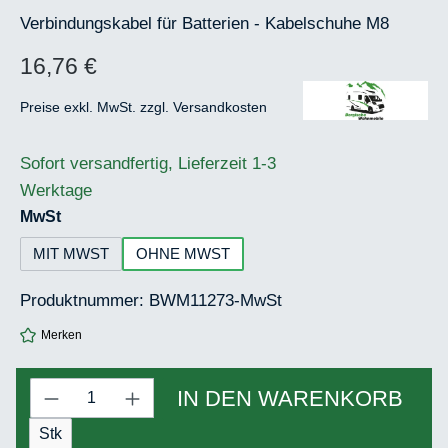
Verbindungskabel für Batterien - Kabelschuhe M8
16,76 €
Regulärer Preis:
Preise exkl. MwSt. zzgl. Versandkosten
Sofort versandfertig, Lieferzeit 1-3
Werktage
auswählen
MwSt
MIT MWST
OHNE MWST
Produktnummer:
BWM11273-MwSt
Merken
Produkt Anzahl: Gib den gewünschten Wert 
IN DEN WARENKORB
Stk