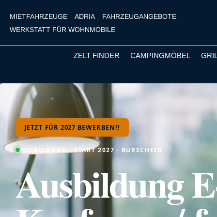
MIETFAHRZEUGE
ADRIA
FAHRZEUGANGEBOTE
WERKSTATT FÜR WOHNMOBILE
ZELT FINDER
CAMPINGMÖBEL
GRI
m Hauptinhalt springen
Zur Suche springen
Zur Hauptnavigation springen
JETZT FÜR 2027 BEWERBEN!!
AUSBILDUNG · START 2027 · BURSCHEID
Ausbildung 