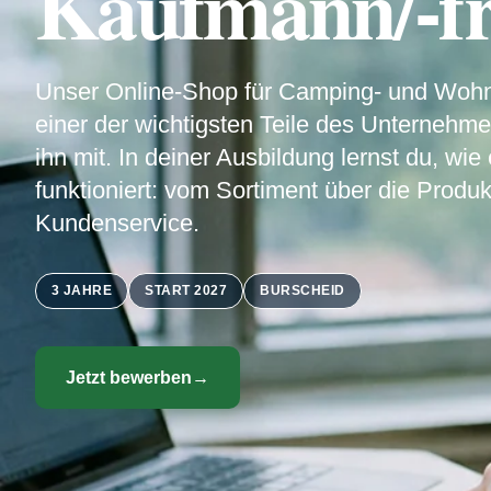
Kaufmann/-fr
Unser Online-Shop für Camping- und Wohn
einer der wichtigsten Teile des Unternehme
ihn mit. In deiner Ausbildung lernst du, wie
funktioniert: vom Sortiment über die Produ
Kundenservice.
3 JAHRE
START 2027
BURSCHEID
Jetzt bewerben
→