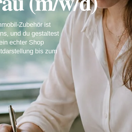
au (m/w/d)
mobil-Zubehör ist
ns, und du gestaltest
 ein echter Shop
ktdarstellung bis zum