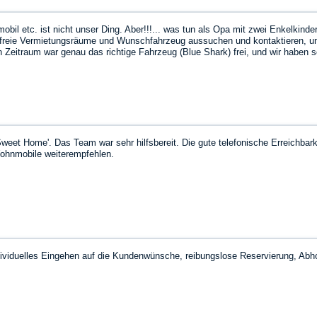
l etc. ist nicht unser Ding. Aber!!!... was tun als Opa mit zwei Enkelkinder
e freie Vermietungsräume und Wunschfahrzeug aussuchen und kontaktieren, 
Zeitraum war genau das richtige Fahrzeug (Blue Shark) frei, und wir haben 
as Fahrzeug war top, alles drin, alles dran, und obwohl es mein erstes Erle
 Strich war es nicht teurer als das ursprünglich geplante Hotel….
weet Home'. Das Team war sehr hilfsbereit. Die gute telefonische Erreichbar
ohnmobile weiterempfehlen.
ndividuelles Eingehen auf die Kundenwünsche, reibungslose Reservierung, Ab