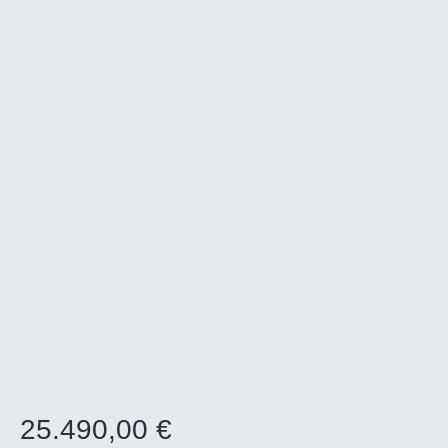
25.490,00 €
Regulärer Preis: