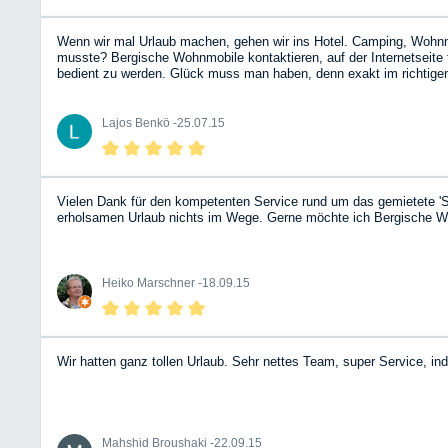
Wenn wir mal Urlaub machen, gehen wir ins Hotel. Camping, Wohnmobi
musste? Bergische Wohnmobile kontaktieren, auf der Internetseit
bedient zu werden. Glück muss man haben, denn exakt im richtigen 
Döbelner Land). Trotz der 1.800 km Fahrtstrecke sehr entspannt. D
an das BWM-Team! Übrigens, allen Befürchtungen zum Trotz: unterm
Lajos Benkö -
25.07.15
Vielen Dank für den kompetenten Service rund um das gemietete 'S
erholsamen Urlaub nichts im Wege. Gerne möchte ich Bergische W
Heiko Marschner -
18.09.15
Wir hatten ganz tollen Urlaub. Sehr nettes Team, super Service, i
Mahshid Broushaki -
22.09.15