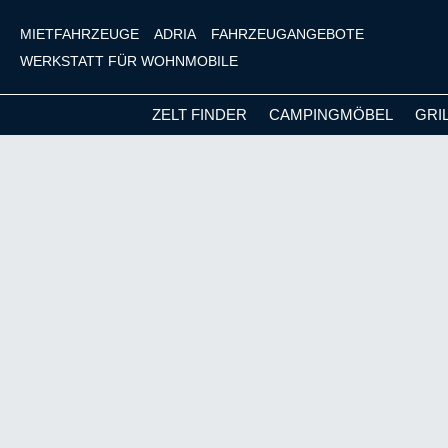
MIETFAHRZEUGE
ADRIA
FAHRZEUGANGEBOTE
WERKSTATT FÜR WOHNMOBILE
ZELT FINDER
CAMPINGMÖBEL
GRI
m Hauptinhalt springen
Zur Suche springen
Zur Hauptnavigation springen
Bildergalerie überspringen