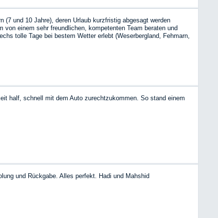
n (7 und 10 Jahre), deren Urlaub kurzfristig abgesagt werden
um von einem sehr freundlichen, kompetenten Team beraten und
sechs tolle Tage bei bestem Wetter erlebt (Weserbergland, Fehmarn,
bnis mit einem WoMo war: das werde ich sicher wiederholen! Danke
keit half, schnell mit dem Auto zurechtzukommen. So stand einem
holung und Rückgabe. Alles perfekt. Hadi und Mahshid